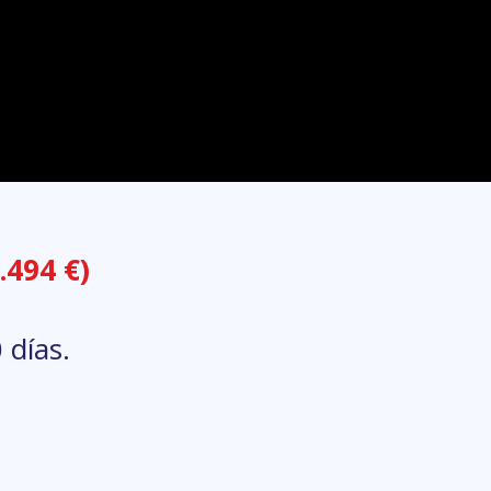
.494 €)
 días.