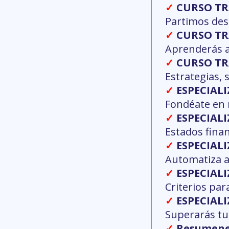
✓
CURSO TRADI
Partimos desd
✓
CURSO TRAD
Aprenderás a 
✓
CURSO ​TRAD
Estrategias,
✓
ESPECIALIZA
Fondéate en 
✓
ESPECIALIZ
Estados finan
✓
ESPECIALIZA
Automatiza an
✓
​​ESPECIAL
Criterios par
✓
ESPECIALIZ
Superarás tus
✓
Resumenes l