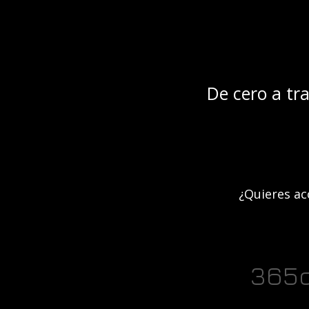
De cero a tr
¿Quieres a
365