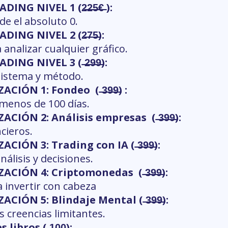
NG NIVEL 1 (2̶2̶5̶€̶ ):
e el absoluto 0.
ING NIVEL 2 (2̶7̶5̶):
analizar cualquier gráfico.
ING NIVEL 3 ( ̶2̶9̶9̶):
 sistema y método.
CIÓN 1: Fondeo ( ̶3̶9̶9̶) :
menos de 100 días.
ACIÓN 2: Análisis empresas ( ̶3̶9̶9̶):
cieros.
CIÓN 3: Trading con IA ( ̶3̶9̶9̶):
álisis y decisiones.
IZACIÓN 4: Criptomonedas ( ̶3̶9̶9̶):
a invertir con cabeza
ACIÓN 5: Blindaje Mental ( ̶3̶9̶9̶):
 creencias limitantes.
ibros ( ̶1̶0̶0̶):