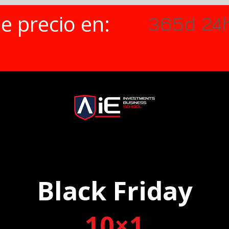
e precio en:
365d
24
Black Friday
10×1